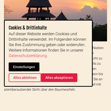
Cookies & Drittinhalte
Auf dieser Website werden Cookies und
Drittinhalte verwendet. Im Folgenden können
Sie Ihre Zustimmung geben oder widerrufen.
Genießen Sie den Luxus von Natur pur mit allen Annehmlichkeiten.
Weitere Informationen finden Sie in unserer
Ein spezieller Rückzugsort, um die eigenen Batterien wieder
Datenschutzerklärung.
aufzuladen, sich im Spa vewöhnen zu lassen und die Aussicht zu
genießen. Aber auch um aktiv eine der schönsten Ecken Balis zu
Einstellungen
entdecken. Es warten unzählige Möglichkeiten vom Tauchen
und Schnorcheln an einem der besten Korallenriffe der Region bis
Alles ablehnen
Alles akzeptieren
zum Ausritt in den Wäldern. Beobachten Sie Tiere, nehmen Sie an
einem Kochkurs teil oder genießen Sie einfach einen Cocktail mit
atemberaubender Sicht über den Baumwipfeln.