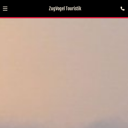
ZugVogel Touristik