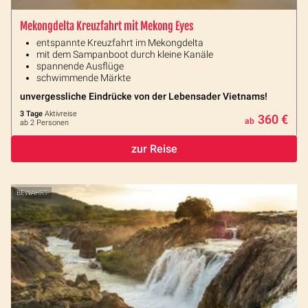
Mekongdelta Kreuzfahrt mit Mekong Eyes
entspannte Kreuzfahrt im Mekongdelta
mit dem Sampanboot durch kleine Kanäle
spannende Ausflüge
schwimmende Märkte
unvergessliche Eindrücke von der Lebensader Vietnams!
3 Tage
Aktivreise
360 €
ab
ab 2 Personen
zur Reise
BEWÄHRT