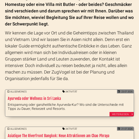
Homestay oder eine Villa mit Butler - oder beides? Geschmäcker
sind verschieden und darum sprechen wir mit Ihnen. Darüber was
Sie möchten, wieviel Begleitung Sie auf Ihrer Reise wollen und wo
der Schwerpunkt liegt.
Wir kennen die Lage vor Ort und die Geheimtipps zwischen Thailand
und Vietnam. Und wir lassen Sie in Asien nicht allein. Denn erst ein
lokaler Guide ermöglicht authentische Einblicke in das Leben. Ganz
allgemein wird man sich bei Individualreisen oder in kleinen
Gruppen stärker Land und Leuten zuwenden, der Kontakt ist
intensiver. Doch individuell zu reisen bedeutet ja nicht, alles allein
machen zu müssen. Der ZugVogel ist bei der Planung und
Organisation jedenfalls für Sie da.
ALLGEMEINES
AKTIVITÄT
23.07.2026
Ayurveda oder Wellness in Sri Lanka
Entspannung oder ganzheitliche Ayurveda-Kur? Wo sind die Unterschiede mit
Tipps zu Dauer, Reisezeit und Resorts.
WEITERLESEN
ALLGEMEINES
AKTIVITÄT
21.07.2026
Asiatique The Riverfront Bangkok: Neue Attraktionen am Chao Phraya