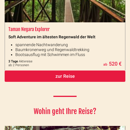
Taman Negara Explorer
Soft Adventure im ältesten Regenwald der Welt
spannende Nachtwanderung
Baumkronenweg und Regenwaldtrekking
Bootsausflug mit Schwimmen im Fluss
3 Tage
Aktivreise
520 €
ab
ab 2 Personen
zur Reise
Wohin geht Ihre Reise?