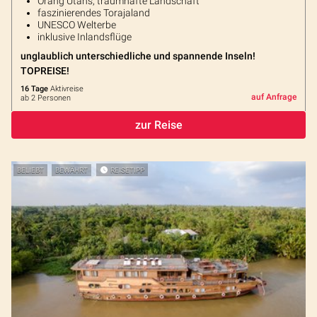
Orang Utans, traumhafte Landschaft
faszinierendes Torajaland
UNESCO Welterbe
inklusive Inlandsflüge
unglaublich unterschiedliche und spannende Inseln!
TOPREISE!
16 Tage
Aktivreise
auf Anfrage
ab 2 Personen
zur Reise
BELIEBT
BEWÄHRT
REISETIPP