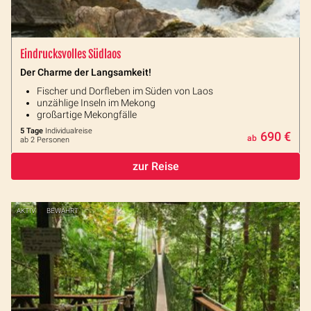
Eindrucksvolles Südlaos
Der Charme der Langsamkeit!
Fischer und Dorfleben im Süden von Laos
unzählige Inseln im Mekong
großartige Mekongfälle
5 Tage
Individualreise
690 €
ab
ab 2 Personen
zur Reise
AKTIV
BEWÄHRT