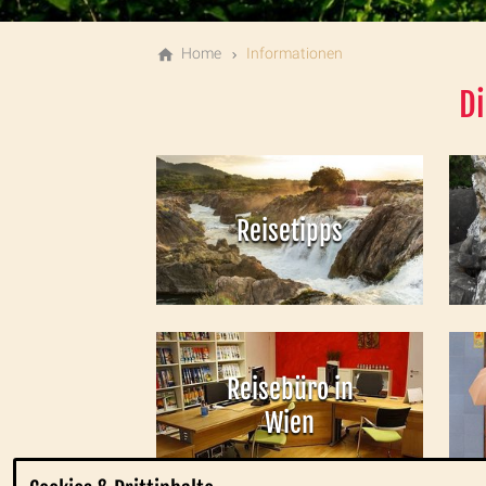
Home
Informationen
D
Reisetipps
Reisebüro in
Wien