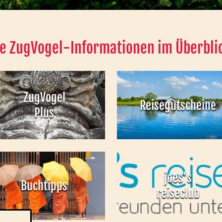
ie ZugVogel-Informationen im Überbli
ZugVogel
Reisegutscheine
Plus
joes's
Buchtipps
reiseclub