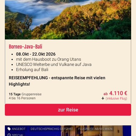
Borneo-Java-Bali
08.Okt - 22.Okt 2026
mit dem Hausboot zu Orang Utans
UNESCO Welterbe und Vulkane auf Java
Erholung auf Bali
REISEEMPFEHLUNG - entspannte Reise mit vielen
Highlights!
4.110 €
ab
15 Tage
Gruppenreise
4 bis 16 Personen
(inklusive Flug)
zur Reise
ANGEBOT
DEUTSCHSPRACHIG GEFÜHRT
FLUGREISE AB/BIS WIEN
SPECIAL