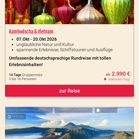
Kambodscha & Vietnam
07.Okt - 20.Okt 2026
unglaubliche Natur und Kultur
spannende Erlebnisse, Schiffstouren und Ausflüge
Umfassende deutschsprachige Rundreise mit tollen
Erlebnisinhalten!
2.990 €
ab
14 Tage
Gruppenreise
5 bis 16 Personen
(inklusive Flug)
zur Reise
DEUTSCHSPRACHIG GEFÜHRT
FLUGREISE AB/BIS WIEN
REISETIPP
SPECIAL