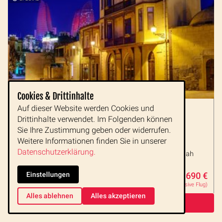
Cookies & Drittinhalte
Auf dieser Website werden Cookies und
Überraschendes Aserbaidschan
Drittinhalte verwendet. Im Folgenden können
Kulinarischer Genuss, Kultur und Natur
Sie Ihre Zustimmung geben oder widerrufen.
20.Okt - 27.Okt 2026
Weitere Informationen finden Sie in unserer
faszinierende Architektur und historische Städte
Datenschutzerklärung.
zahlreiche Verkostungen und Kunsthandwerk hautnah
ewiges Feuer, Schlammvulkane und der Kaukasus
Einstellungen
1.690 €
ab
8 Tage
Gruppe oder Privat
8 bis 16 Personen
(inklusive Flug)
Alles ablehnen
Alles akzeptieren
zur Reise