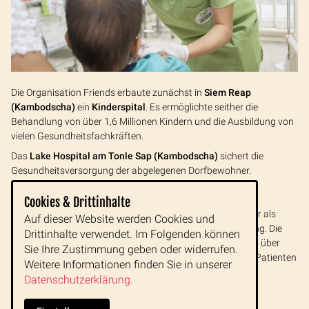
Die Organisation Friends erbaute zunächst in
Siem Reap
(Kambodscha)
ein
Kinderspital
. Es ermöglichte seither die
Behandlung von über 1,6 Millionen Kindern und die Ausbildung von
vielen Gesundheitsfachkräften.
Das
Lake Hospital am Tonle Sap (Kambodscha)
sichert die
Gesundheitsversorgung der abgelegenen Dorfbewohner.
In
Laos
eröffnete 2015 das
Lao Friends Hospital for
Cookies & Drittinhalte
Children (LFHC)
in Luang Prabang
und bietet jährlich mehr als
Auf dieser Website werden Cookies und
15.000 Minderjährigen kostenlose medizinische Versorgung. Die
Drittinhalte verwendet. Im Folgenden können
kleinen Patienten und ihre Familien reisen dafür in Laos oft über
Sie Ihre Zustimmung geben oder widerrufen.
sehr lange Strecken an. Nach dem Motto "Behandle jeden Patienten
Weitere Informationen finden Sie in unserer
wie dein eigenes Kind", nimmt man sich der Kinder hier an.
Datenschutzerklärung.