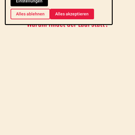
Einstellungen
Alles ablehnen
Alles akzeptieren
Warum findet der Lauf statt?
Immer noch ist die
Kindersterblichkeitsrate
in Laos hoch und es ist
wichtig Fachpersonal auszubilden, Familienmitglieder in der
Gesundheitsvorsorge zu beraten und den Kindern eine gute
medizinische Versorgung zu ermöglichen.
Verschiedene Wohltätigkeitsveranstaltungen ermöglichen die
Bereitstellung der finanziellen Mittel für die kostenlosen Leistungen
des Spitals.
Neben einem
Galadinner am 18.Oktober
im Pullman Hotel in Luang
Prabang, findet am
20.Oktober ein Halbmarathon
zu Gunsten des
Lao Friends Hospital for Children statt.