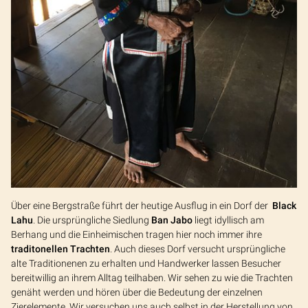
Über eine Bergstraße führt der heutige Ausflug in ein Dorf der
Black
Lahu
. Die ursprüngliche Siedlung
Ban Jabo
liegt idyllisch am
Berhang und die Einheimischen tragen hier noch immer ihre
traditonellen Trachten
. Auch dieses Dorf versucht ursprüngliche
alte Traditionenen zu erhalten und Handwerker lassen Besucher
bereitwillig an ihrem Alltag teilhaben. Wir sehen zu wie die Trachten
genäht werden und hören über die Bedeutung der einzelnen
Zierelemente. Wir versuchen uns auch selbst in der Herstellung von