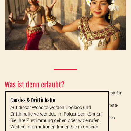
Was ist denn erlaubt?
Es gilt: Knie und Schultern müssen bedeckt sein. Das bedeutet für
die mehr als zwei Millionen Besucher, die der wichtigste
Cookies & Drittinhalte
Touristenmagnet Kambodschas jährlich zählt: Keine Spaghetti-
Auf dieser Website werden Cookies und
Träger-T-Shirts, keine rückenfreien T-Shirts, keine Miniröcke
Drittinhalte verwendet. Im Folgenden können
geschweige denn noch kürzeres, keine Shorts. Besucherinnen
Sie Ihre Zustimmung geben oder widerrufen.
sollten zudem einen BH tragen.
Weitere Informationen finden Sie in unserer