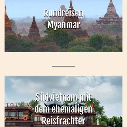
Rundreisen
Myanmar
Südvietnam mit
dem ehemaligen
Reisfrachter