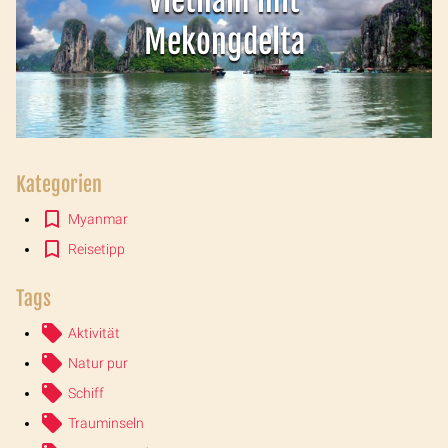
Vietnam mit
Mekongdelta
Kategorien
Myanmar
Reisetipp
Tags
Aktivität
Natur pur
Schiff
Trauminseln