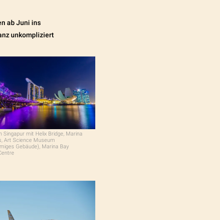
n ab Juni ins
ganz unkompliziert
n Singapur mit Helix Bridge, Marina
s, Art Science Museum
rmiges Gebäude), Marina Bay
Centre