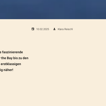
10.02.2025
Klara Reischl
ne faszinierende
the Bay bis zu den
 erstklassigen
ig näher!