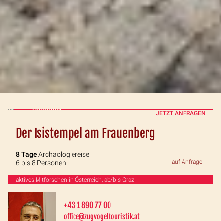
Überblick
JETZT ANFRAGEN
Der Isistempel am Frauenberg
8 Tage
Archäologiereise
auf Anfrage
6 bis 8 Personen
aktives Mitforschen in Österreich, ab/bis Graz
+43 1 890 77 00
office@zugvogeltouristik.at