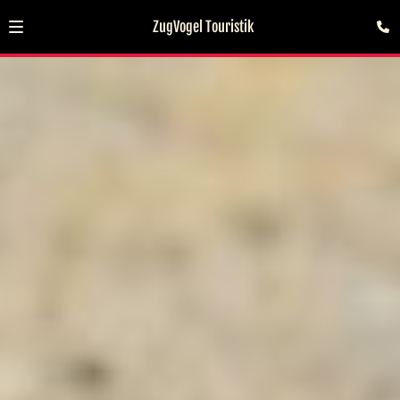
ZugVogel Touristik