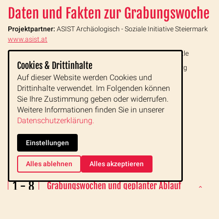
Daten und Fakten zur Grabungswoche
Projektpartner:
ASIST
Archäologisch - Soziale Initiative Steiermark
www.asist.at
Projektleitung und Grabungsleitung
:
Dr. Bernhard Schrettle
Cookies & Drittinhalte
Grabungsort:
Freigelände des Tempelmuseums Frauenberg
Auf dieser Website werden Cookies und
www.tempelmuseum-frauenberg.at
Drittinhalte verwendet. Im Folgenden können
Sie Ihre Zustimmung geben oder widerrufen.
Weitere Informationen finden Sie in unserer
Datenschutzerklärung.
Einstellungen
Reiseverlauf
Alles ablehnen
Alles akzeptieren
TAG
Grundsätzliches zur Teilnahme an
1 - 8
Grabungswochen und geplanter Ablauf
der Reise