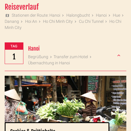
Reiseverlauf
Stationen der Route: Hanoi
Halongbucht
Hanoi
Hue
Danang
Hoi An
Ho Chi Minh City
Cu Chi Tunnel
Ho Chi
Minh City
TAG
Hanoi
1
Begrüßung
Transfer zum Hotel
Übernachtung in Hanoi