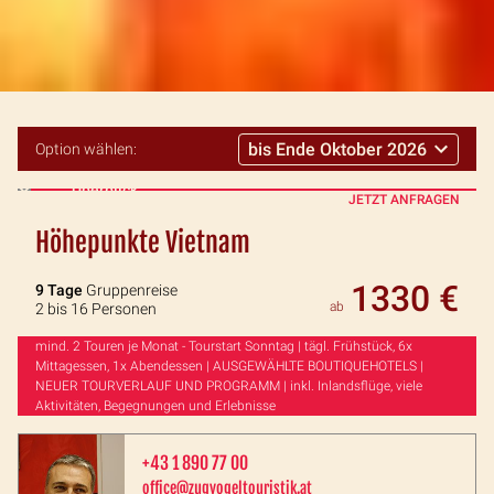
Option wählen:
Überblick
JETZT ANFRAGEN
Höhepunkte Vietnam
1330 €
9 Tage
Gruppenreise
ab
2 bis 16 Personen
mind. 2 Touren je Monat - Tourstart Sonntag | tägl. Frühstück, 6x
Mittagessen, 1x Abendessen | AUSGEWÄHLTE BOUTIQUEHOTELS |
NEUER TOURVERLAUF UND PROGRAMM | inkl. Inlandsflüge, viele
Aktivitäten, Begegnungen und Erlebnisse
+43 1 890 77 00
office@zugvogeltouristik.at