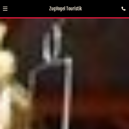
ZugVogel Touristik