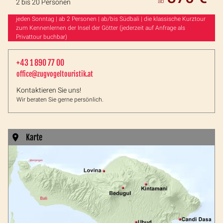
ab
2 bis 20 Personen
jeden Sonntag | ab 2 Personen | ab/bis Südbali | die klassische Kurztour
zum Kennenlernen der Insel der Götter (jederzeit auf Anfrage als
Privattour buchbar)
+43 1 890 77 00
office@zugvogeltouristik.at
Kontaktieren Sie uns!
Wir beraten Sie gerne persönlich.
Karte