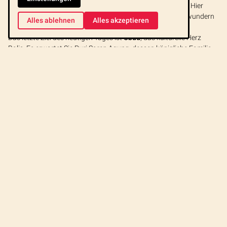
Tour weiter nach Celuk, dem Zentrum der
Silberschmiede
. Hier
besuchen Sie ein traditionelles balinesisches Haus und bewundern
Alles ablehnen
Alles akzeptieren
feine
Holzschnitzereien
.
Das letzte Ziel des heutigen Tages ist
Ubud
, das kulturelle Herz
Balis. Es erwartet Sie Puri Saren Agung, dessen königliche Familie
Ubud vom späten 19. Jahrhundert bis 1917 regierte. Der Rest des
Tages steht in Ubud zur Verfügung. Spazieren Sie durch den Ort mit
den vielen Galerien, in denen Werke von einheimischen und
ausländischen Künstlern ausgestellt werden.
TAG
Montag: Ubud - Lovina (90km)
2
Ubud
Jatiluwih
Tempel Ulun Danu
Munduk
Banjar
Brahma Vihara Arama
Tempel
TAG
Dienstag: Lovina - Candi Dasa (140km)
3
Markt
Beji Tempel
Batursee
Besakih
Tempel
Wasserpalast
Übernachtung in