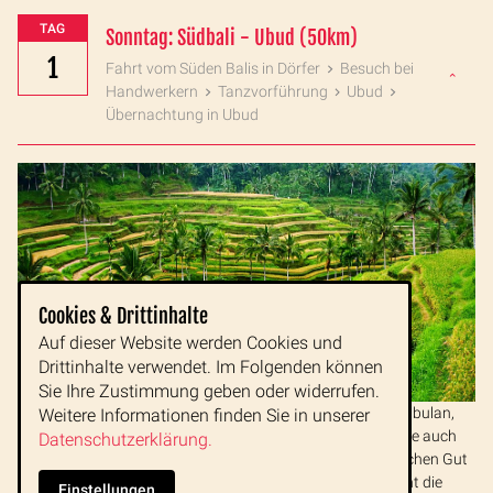
TAG
Sonntag: Südbali - Ubud (50km)
1
Fahrt vom Süden Balis in Dörfer
Besuch bei
Handwerkern
Tanzvorführung
Ubud
Übernachtung in Ubud
Cookies & Drittinhalte
Auf dieser Website werden Cookies und
Drittinhalte verwendet. Im Folgenden können
Sie Ihre Zustimmung geben oder widerrufen.
Beginnen Sie Ihr Abenteuer mit einem Besuch im Dorf Batubulan,
Weitere Informationen finden Sie in unserer
das für seine
Steinmetzarbeiten
bekannt ist. Hier sehen Sie auch
Datenschutzerklärung.
einen
Barong- und Kris-Tanz
, der den ewigen Kampf zwischen Gut
(Barong) und Böse (Rangda) beschreibt. Anschließend geht die
Einstellungen