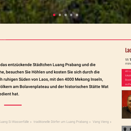
onen
La
11 
min
ie das entzückende Städtchen Luang Prabang und die
he, besuchen Sie Höhlen und kosten Sie sich durch die
ab L
loka
och ruhigen Süden von Laos, mit den 4000 Mekong Inseln,
Boot
auth
ölkern am Bolavenplateau und der historischen Stätte Wat
edient hat.
uang Si Wasserfälle
traditionelle Dörfer um Luang Prabang
Vang Vieng
K