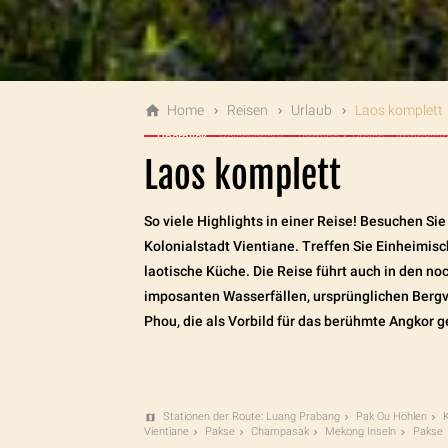
Home
Reisen
Urlaub
Laos komplett
Überblick
Reiseverlauf
Termine & Preise
Impressi
Laos komplett
So viele Highlights in einer Reise! Besuchen S
Kolonialstadt Vientiane. Treffen Sie Einheimisc
laotische Küche. Die Reise führt auch in den n
imposanten Wasserfällen, ursprünglichen Bergv
Phou, die als Vorbild für das berühmte Angkor g
Stationen der Route: Luang Prabang
Pak Ou Höhlen
K
Vientiane
Pakse
Champasak
Mekong Inseln
Pakse