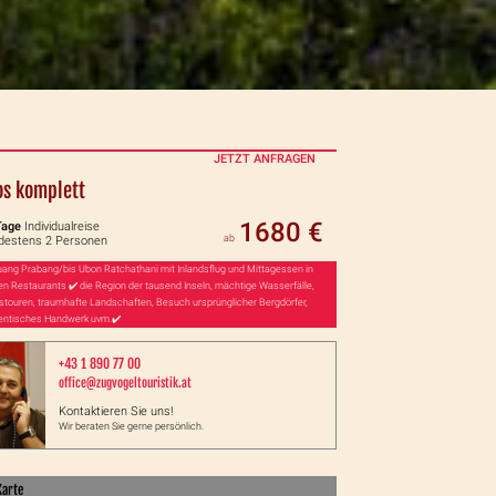
JETZT ANFRAGEN
os komplett
1680 €
Tage
Individualreise
ab
destens 2 Personen
uang Prabang/bis Ubon Ratchathani mit Inlandsflug und Mittagessen in
len Restaurants ✔️ die Region der tausend Inseln, mächtige Wasserfälle,
stouren, traumhafte Landschaften, Besuch ursprünglicher Bergdörfer,
entisches Handwerk uvm.✔️
+43 1 890 77 00
office@zugvogeltouristik.at
Kontaktieren Sie uns!
Wir beraten Sie gerne persönlich.
arte