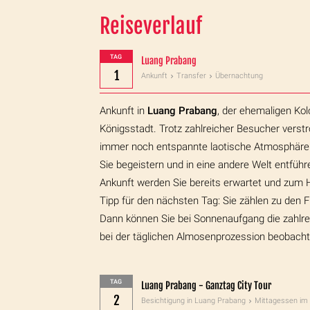
Reiseverlauf
TAG
Luang Prabang
1
Ankunft
Transfer
Übernachtung
Ankunft in
Luang Prabang
, der ehemaligen Kol
Königsstadt. Trotz zahlreicher Besucher verst
immer noch entspannte laotische Atmosphäre
Sie begeistern und in eine andere Welt entführ
Ankunft werden Sie bereits erwartet und zum 
Tipp für den nächsten Tag: Sie zählen zu den 
Dann können Sie bei Sonnenaufgang die zahl
bei der täglichen Almosenprozession beobacht
TAG
Luang Prabang - Ganztag City Tour
2
Besichtigung in Luang Prabang
Mittagessen im 