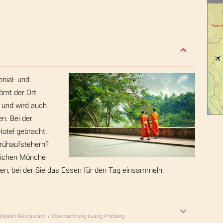
onial- und
römt der Ort
 und wird auch
en. Bei der
Hotel gebracht.
Frühaufstehern?
reichen Mönche
en, bei der Sie das Essen für den Tag einsammeln.
lokalen Restaurant
Übernachtung Luang Prabang