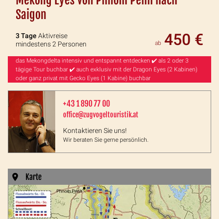
Mekong Eyes von Phnom Penh nach
Saigon
450 €
3 Tage
Aktivreise
ab
mindestens 2 Personen
das Mekongdelta intensiv und entspannt entdecken ✔️ als 2 oder 3
tägige Tour buchbar ✔️ auch exklusiv mit der Dragon Eyes (2 Kabinen)
oder ganz privat mit Gecko Eyes (1 Kabine) buchbar
+43 1 890 77 00
office@zugvogeltouristik.at
Kontaktieren Sie uns!
Wir beraten Sie gerne persönlich.
Karte