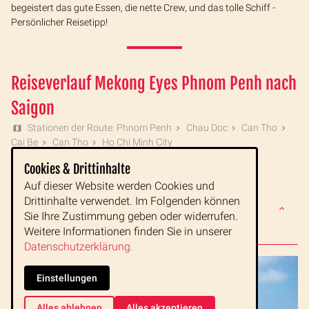
begeistert das gute Essen, die nette Crew, und das tolle Schiff -
Persönlicher Reisetipp!
Reiseverlauf Mekong Eyes Phnom Penh nach
Saigon
Stationen der Route: Phnom Penh
Chau Doc
Can Tho
Cai Be
Can Tho
Ho Chi Minh City
Cookies & Drittinhalte
Auf dieser Website werden Cookies und
TAG
Abschied von Kambodscha
Drittinhalte verwendet. Im Folgenden können
1
Speedbootfahrt von Phnom Penh nach Chau
Sie Ihre Zustimmung geben oder widerrufen.
Doc
Übernachtung im Victoria Hotel
Weitere Informationen finden Sie in unserer
Datenschutzerklärung.
Einstellungen
Alles ablehnen
Alles akzeptieren