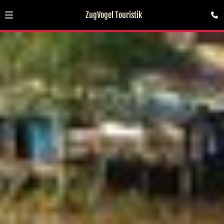
ZugVogel Touristik