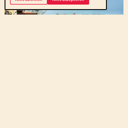
Mittags erfolgt die Abholung vom Hotel in Phom Penh und um
13.00 Uhr startet das bequeme Speedboat vom Sisowath Pier. Je
nach Dauer der Grenzformalitäten kommen Sie ungefähr um 17.30
Uhr in Chau Doc an. Genießen Sie die Übernachtung im Victoria
Hotel direkt am Mekong.
TAG
Panorama-Flusskreuzfahrt
2
Transfer Chau Doc nach Can Tho
Einschiffung
Kreuzfahrt
Ausflug in Dörfer