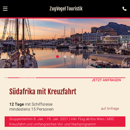
ZugVogel Touristik
Überblick
JETZT ANFRAGEN
Südafrika mit Kreuzfahrt
12 Tage
mit Schiffsreise
auf Anfrage
mindestens 15 Personen
Gruppentermin 8. Jan. - 19. Jan. 2021 | inkl. Flug ab/bis Wien | MSC
Kreuzfahrt und umfangreiches Vor- und Nachprogramm