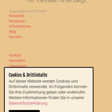
Zugvogeltouristik GmbH
Reiseziele
Reisearten
Informationen
Blog
Karriere
Kontakt
Newsletter
Impressum
AGB
Cookies & Drittinhalte
Datenschutz
Auf dieser Website werden Cookies und
Drittinhalte verwendet. Im Folgenden können
Zugvogeltouristik GmbH
Sie Ihre Zustimmung geben oder widerrufen.
Buchfeldgasse 16
Weitere Informationen finden Sie in unserer
1080 Wien
Datenschutzerklärung.
Tel:
+43 1 890 77 00
Fax: +43 1 890 77 00 99