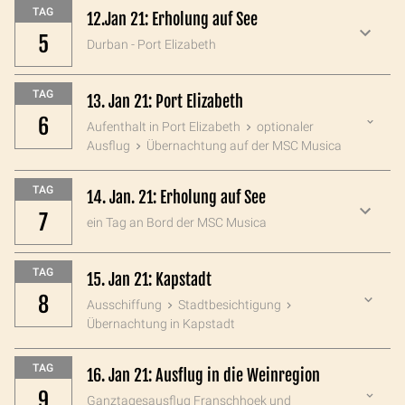
TAG
12.Jan 21: Erholung auf See
5
Durban - Port Elizabeth
TAG
13. Jan 21: Port Elizabeth
6
Aufenthalt in Port Elizabeth
optionaler
Ausflug
Übernachtung auf der MSC Musica
TAG
14. Jan. 21: Erholung auf See
7
ein Tag an Bord der MSC Musica
TAG
15. Jan 21: Kapstadt
8
Ausschiffung
Stadtbesichtigung
Übernachtung in Kapstadt
TAG
16. Jan 21: Ausflug in die Weinregion
9
Ganztagesausflug Franschhoek und