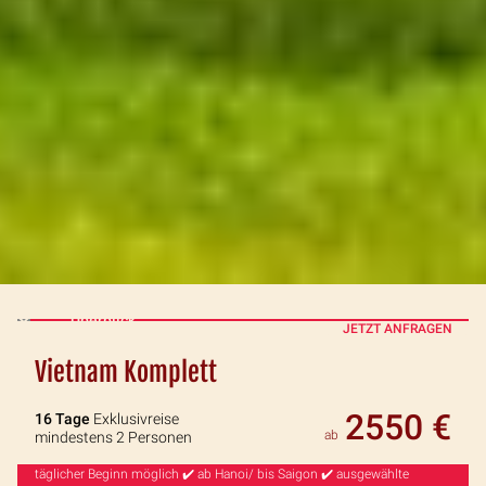
Überblick
JETZT ANFRAGEN
Vietnam Komplett
2550 €
16 Tage
Exklusivreise
ab
mindestens 2 Personen
täglicher Beginn möglich ✔️ ab Hanoi/ bis Saigon ✔️ ausgewählte