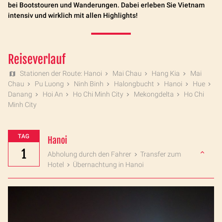
bei Bootstouren und Wanderungen. Dabei erleben Sie Vietnam
intensiv und wirklich mit allen Highlights!
Reiseverlauf
Stationen der Route: Hanoi
Mai Chau
Hang Kia
Mai
Chau
Pu Luong
Ninh Binh
Halongbucht
Hanoi
Hue
Danang
Hoi An
Ho Chi Minh City
Mekongdelta
Ho Chi
Minh City
TAG
Hanoi
1
Abholung durch den Fahrer
Transfer zum
Hotel
Übernachtung in Hanoi