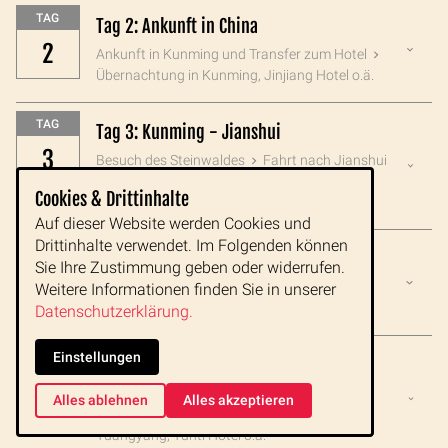
TAG
Tag 2: Ankunft in China
2
Ankunft in Kunming und Transfer zum Hotel
Übernachtung in Kunming, Jinjiang Hotel o.ä.
TAG
Tag 3: Kunming - Jianshui
3
Besuch des Steinwaldes
Fahrt nach Jianshui
Übernachtung in Jianshui, Jianshui Linan
Cookies & Drittinhalte
Hotel o.ä.
Auf dieser Website werden Cookies und
Drittinhalte verwendet. Im Folgenden können
TAG
Tag 4: Jianshui - Yuanyang
Sie Ihre Zustimmung geben oder widerrufen.
4
Citytour in Jianshi
Fahrt nach Yuanyang
Weitere Informationen finden Sie in unserer
Übernachtung in Yuanyang, Yunti Hotel o.ä.
Datenschutzerklärung.
Einstellungen
TAG
Tag 5: Yuanyang
5
Besuch der Dörfer
Reisterrassen des "Tiger
Alles ablehnen
Alles akzeptieren
Mouth" Gebietes
Übernachtung in
Yuangyang, Yunti Hotel o.ä.