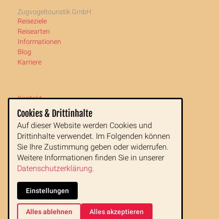
Zugvogeltouristik GmbH
Reiseziele
Reisearten
Informationen
Blog
Karriere
Kontakt
Newsletter
Cookies & Drittinhalte
Impressum
Auf dieser Website werden Cookies und
AGB
Drittinhalte verwendet. Im Folgenden können
Datenschutz
Sie Ihre Zustimmung geben oder widerrufen.
Weitere Informationen finden Sie in unserer
Zugvogeltouristik GmbH
Datenschutzerklärung.
Buchfeldgasse 16
1080 Wien
Einstellungen
Tel:
+43 1 890 77 00
Fax: +43 1 890 77 00 99
Alles ablehnen
Alles akzeptieren
E-Mail:
office@zugvogeltouristik.at