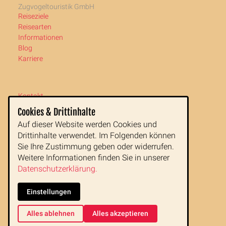
Zugvogeltouristik GmbH
Reiseziele
Reisearten
Informationen
Blog
Karriere
Kontakt
Newsletter
Cookies & Drittinhalte
Impressum
Auf dieser Website werden Cookies und
AGB
Drittinhalte verwendet. Im Folgenden können
Datenschutz
Sie Ihre Zustimmung geben oder widerrufen.
Weitere Informationen finden Sie in unserer
Zugvogeltouristik GmbH
Datenschutzerklärung.
Buchfeldgasse 16
1080 Wien
Einstellungen
Tel:
+43 1 890 77 00
Fax: +43 1 890 77 00 99
Alles ablehnen
Alles akzeptieren
E-Mail:
office@zugvogeltouristik.at