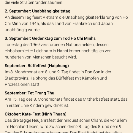
die viele Straßenränder säumen.
2. September: Unabhängigkeitstag
An diesem Tag feiert Vietnam die Unabhängigkeitserklärung von Ho
Chi Minh von 1945, als das Land von Frankreich und Japan
unabhängig wurde.
3. September: Gedenktag zum Tod Ho Chi Minhs
Todestag des 1969 verstorbenen Nationalhelden, dessen
einbalsamierter Leichnam in Hanoi immer noch täglich von
hunderten von Menschen besucht wird.
September: Büffelfest (Haiphong)
Im 8. Mondmonat am 8. und 9. Tag findet in Don Son in der
Stadtprovinz Haiphong das Büffelfest mit Kämpfen und
Prozessionen statt.
September: Tet Trung Thu
Am 15. Tag des 8. Mondmonats findet das Mittherbstfest statt, das
in erster Linie Kindern gewidmet ist.
Oktober: Kate-Fest (Ninh Thuan)
Das dreitägige Neujahrsfest der hinduistischen Cham, die vor allem
im Hochland leben, wird zwischen dem 28. Tag des 8. und dem 9.
Tag des 9. Mondmonats begangen. Das Fest findet bei den alten