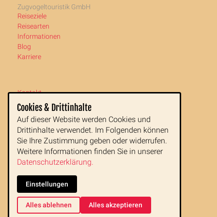
Zugvogeltouristik GmbH
Reiseziele
Reisearten
Informationen
Blog
Karriere
Kontakt
Newsletter
Cookies & Drittinhalte
Impressum
Auf dieser Website werden Cookies und
AGB
Drittinhalte verwendet. Im Folgenden können
Datenschutz
Sie Ihre Zustimmung geben oder widerrufen.
Weitere Informationen finden Sie in unserer
Zugvogeltouristik GmbH
Datenschutzerklärung.
Buchfeldgasse 16
1080 Wien
Einstellungen
Tel:
+43 1 890 77 00
Fax: +43 1 890 77 00 99
Alles ablehnen
Alles akzeptieren
E-Mail:
office@zugvogeltouristik.at