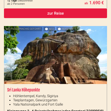
12 Tage
Exklusivreise
1.690 €
ab
ab 2 Personen
zur Reise
DEUTSCHSPRACHIG GEFÜHRT
NEU
REISETIPP
Sri Lanka Höhepunkte
Höhlentempel, Kandy, Sigiriya
Teeplantagen, Gewürzgarten
Yala Nationalpark und Fort Galle