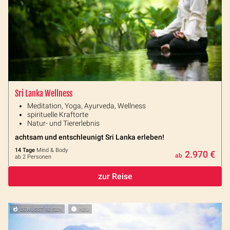
Sri Lanka Wellness
Meditation, Yoga, Ayurveda, Wellness
spirituelle Kraftorte
Natur- und Tiererlebnis
achtsam und entschleunigt Sri Lanka erleben!
14 Tage
Mind & Body
2.970 €
ab
ab 2 Personen
zur Reise
BEWUSST REISEN
NEU