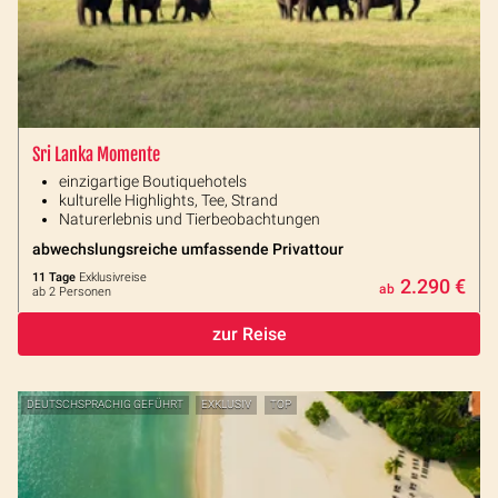
Sri Lanka Momente
einzigartige Boutiquehotels
kulturelle Highlights, Tee, Strand
Naturerlebnis und Tierbeobachtungen
abwechslungsreiche umfassende Privattour
11 Tage
Exklusivreise
2.290 €
ab
ab 2 Personen
zur Reise
DEUTSCHSPRACHIG GEFÜHRT
EXKLUSIV
TOP