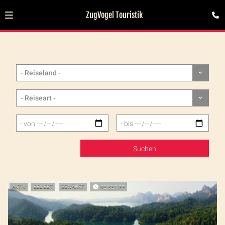
ZugVogel Touristik
AKTIV
BELIEBT
BEWÄHRT
REISETIPP