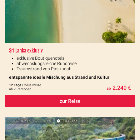
Sri Lanka exklusiv
exklusive Boutiquehotels
abwechslungsreiche Rundreise
Traumstrand von Pasikudah
entspannte ideale Mischung aus Strand und Kultur!
12 Tage
Exklusivreise
2.240 €
ab
ab 2 Personen
zur Reise
DEUTSCHSPRACHIG GEFÜHRT
REISETIPP
TOP