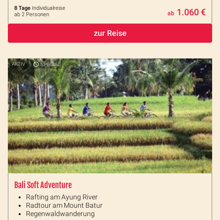
8 Tage
Individualreise
1.060 €
ab
ab 2 Personen
zur Reise
AKTIV
SPECIAL
Bali Soft Adventure
Rafting am Ayung River
Radtour am Mount Batur
Regenwaldwanderung