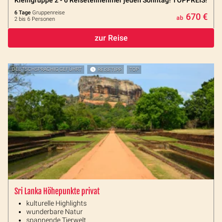
Kleingruppe 2 - 6 Reiseteilnehmer jeden Sonntag! TOPPREIS!
6 Tage
Gruppenreise
670 €
ab
2 bis 6 Personen
zur Reise
DEUTSCHSPRACHIG GEFÜHRT
REISETIPP
TOP
Sri Lanka Höhepunkte privat
kulturelle Highlights
wunderbare Natur
spannende Tierwelt