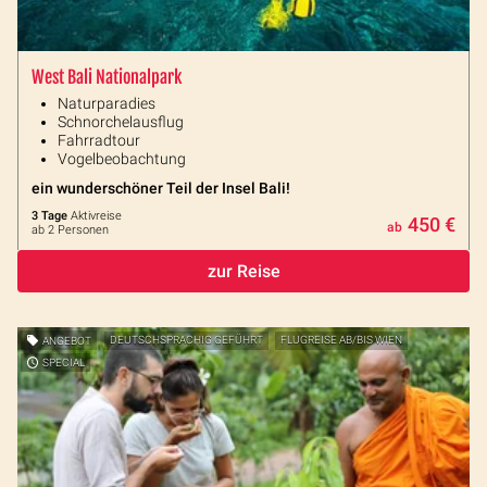
West Bali Nationalpark
Naturparadies
Schnorchelausflug
Fahrradtour
Vogelbeobachtung
ein wunderschöner Teil der Insel Bali!
3 Tage
Aktivreise
450 €
ab
ab 2 Personen
zur Reise
ANGEBOT
DEUTSCHSPRACHIG GEFÜHRT
FLUGREISE AB/BIS WIEN
SPECIAL