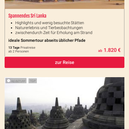
Spannendes Sri Lanka
Highlights und wenig besuchte Stätten
Naturerlebnis und Tierbeobachtungen
zwischendurch Zeit für Erholung am Strand
ideale Sommertour abseits üblicher Pfade
13 Tage
Privatreise
1.820 €
ab
ab 2 Personen
zur Reise
REISETIPP
TOP