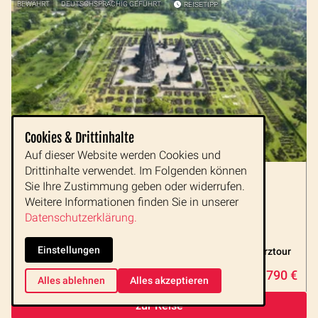
BEWÄHRT
DEUTSCHSPRACHIG GEFÜHRT
REISETIPP
Cookies & Drittinhalte
Auf dieser Website werden Cookies und
Drittinhalte verwendet. Im Folgenden können
Java bis Bali Kurztour Privat
Sie Ihre Zustimmung geben oder widerrufen.
Prambanan, Borobudur
Weitere Informationen finden Sie in unserer
Yogyakarta
Datenschutzerklärung.
Mount Bromo, Ijenkrater
Zugfahrt & Fähre
Einstellungen
die klassischen Highlights Javas bei einer privaten Kurztour
5 Tage
Privatreise
790 €
ab
ab 2 Personen
Alles ablehnen
Alles akzeptieren
zur Reise