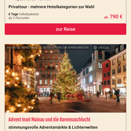
Privattour - mehrere Hotelkategorien zur Wahl
6 Tage
Individualreise
790 €
ab
ab 2 Personen
zur Reise
BUSREISE AB/BIS WIEN
REISELEITUNG DR. MARIA MALFÈR
SPECIAL
Advent Insel Mainau und die Ravennaschlucht
stimmungsvolle Adventsmärkte & Lichterwelten