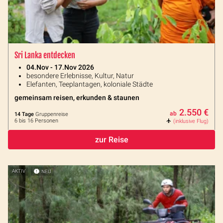
Sri Lanka entdecken
04.Nov - 17.Nov 2026
besondere Erlebnisse, Kultur, Natur
Elefanten, Teeplantagen, koloniale Städte
gemeinsam reisen, erkunden & staunen
2.550 €
ab
14 Tage
Gruppenreise
6 bis 16 Personen
(inklusive Flug)
zur Reise
AKTIV
NEU