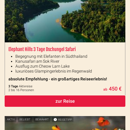
Elephant Hills 3 Tage Dschungel Safari
Begegnung mit Elefanten in Südthailand
Kanusafari am Sok River
Ausflug zum Cheow Larn Lake
luxuriöses Glampingerlebnis im Regenwald
absolute Empfehlung - ein großartiges Reiseerlebnis!
3 Tage
Aktivreise
450 €
ab
2 bis 16 Personen
zur Reise
AKTIV
BELIEBT
BEWÄHRT
REISETIPP