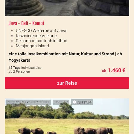
Java - Bali - Kombi
UNESCO Welterbe auf Java
faszinierende Vulkane
Reisanbau hautnah in Ubud
Menjangan Island
eine tolle Inselkombination mit Natur, Kultur und Strand | ab
Yogyakarta
12 Tage
Individualreise
1.460 €
ab
ab 2 Personen
zur Reise
DEUTSCHSPRACHIG GEFÜHRT
EXKLUSIV
REISETIPP