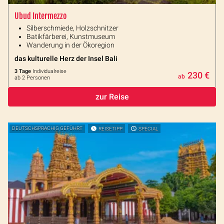
Ubud Intermezzo
Silberschmiede, Holzschnitzer
Batikfärberei, Kunstmuseum
Wanderung in der Ökoregion
das kulturelle Herz der Insel Bali
3 Tage
Individualreise
230 €
ab
ab 2 Personen
zur Reise
DEUTSCHSPRACHIG GEFÜHRT
REISETIPP
SPECIAL