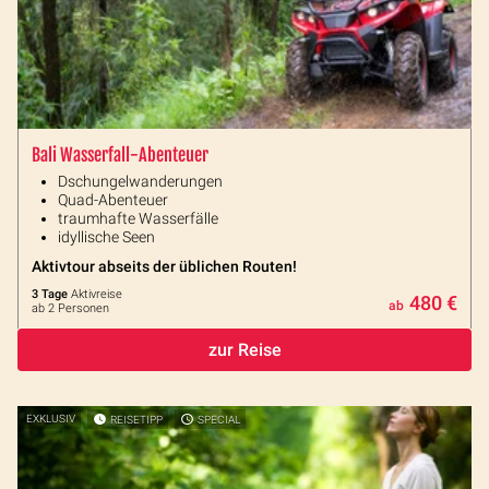
Bali Wasserfall-Abenteuer
Dschungelwanderungen
Quad-Abenteuer
traumhafte Wasserfälle
idyllische Seen
Aktivtour abseits der üblichen Routen!
3 Tage
Aktivreise
480 €
ab
ab 2 Personen
zur Reise
EXKLUSIV
REISETIPP
SPECIAL