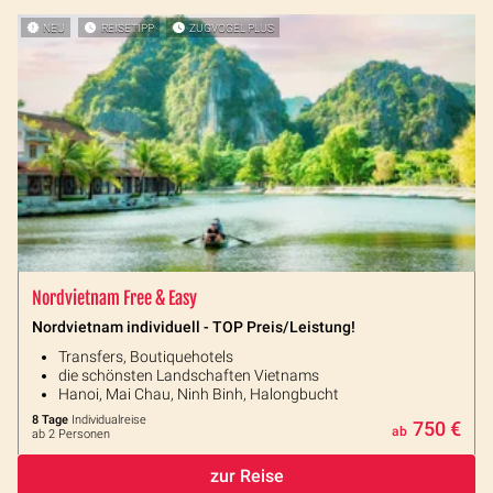
NEU
REISETIPP
ZUGVOGEL PLUS
Nordvietnam Free & Easy
Nordvietnam individuell - TOP Preis/Leistung!
Transfers, Boutiquehotels
die schönsten Landschaften Vietnams
Hanoi, Mai Chau, Ninh Binh, Halongbucht
8 Tage
Individualreise
750 €
ab
ab 2 Personen
zur Reise