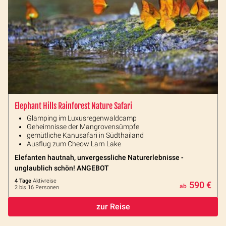
Elephant Hills Rainforest Nature Safari
Glamping im Luxusregenwaldcamp
Geheimnisse der Mangrovensümpfe
gemütliche Kanusafari in Südthailand
Ausflug zum Cheow Larn Lake
Elefanten hautnah, unvergessliche Naturerlebnisse -
unglaublich schön! ANGEBOT
4 Tage
Aktivreise
590 €
ab
2 bis 16 Personen
zur Reise