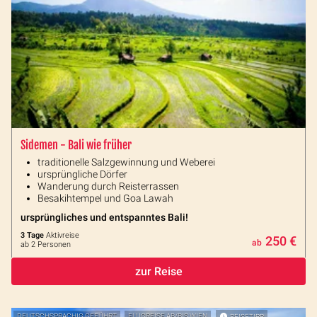
Sidemen - Bali wie früher
traditionelle Salzgewinnung und Weberei
ursprüngliche Dörfer
Wanderung durch Reisterrassen
Besakihtempel und Goa Lawah
ursprüngliches und entspanntes Bali!
3 Tage
Aktivreise
250 €
ab
ab 2 Personen
zur Reise
DEUTSCHSPRACHIG GEFÜHRT
FLUGREISE AB/BIS WIEN
REISETIPP