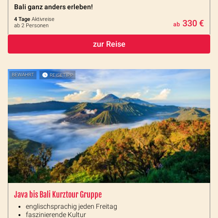
Bali ganz anders erleben!
4 Tage
Aktivreise
330 €
ab
ab 2 Personen
zur Reise
BEWÄHRT
REISETIPP
Java bis Bali Kurztour Gruppe
englischsprachig jeden Freitag
faszinierende Kultur