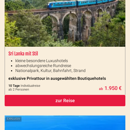
Sri Lanka mit Stil
kleine besondere Luxushotels
abwechslungsreiche Rundreise
Nationalpark, Kultur, Bahnfahrt, Strand
exklusive Privattour in ausgewählten Boutiquehotels
10 Tage
Individualreise
1.950 €
ab
ab 2 Personen
zur Reise
EXKLUSIV